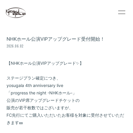
HOME
INFORMATION
NHKホール公演VIPアップグレード受付開始！
SCHEDULE
PROFILE
2026.06.02
VIDEO
DISCOGRAPHY
【NHKホール公演VIPアップグレード✨】
GOODS
REGULATION
ステージプラン確定につき、
CONTACT
MOVIE
‎yosugala 4th anniversary live
‎「progress the night -NHKホール-」
PHOTO
公演のVIP席アップグレードチケットの
販売が若干枚数ではございますが、
FC先行にてご購入いただいたお客様を対象に受付させていただ
きます🎫