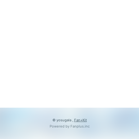
会員登録
ログイン
© yosugala ,
Fan+Kit
Powered by Fanplus.inc